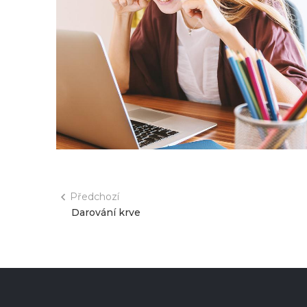
Předchozí
Darování krve