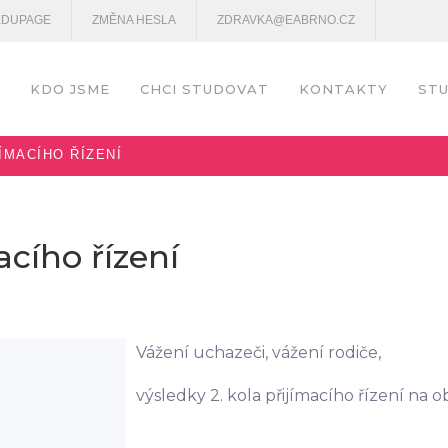
EDUPAGE
ZMĚNA HESLA
ZDRAVKA@EABRNO.CZ
KDO JSME
CHCI STUDOVAT
KONTAKTY
STU
ÍMACÍHO ŘÍZENÍ
acího řízení
Vážení uchazeči, vážení rodiče,
výsledky 2. kola přijímacího řízení na o