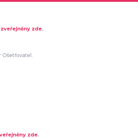
u
zveřejněny zde
.
r Ošetřovatel.
veřejněny zde
.