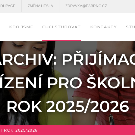
EDUPAGE
ZMĚNA HESLA
ZDRAVKA@EABRNO.CZ
KDO JSME
CHCI STUDOVAT
KONTAKTY
STU
RCHIV: PŘIJÍMA
ÍZENÍ PRO ŠKOL
ROK 2025/2026
Í ROK 2025/2026