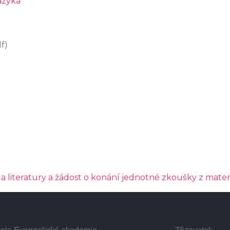
azyka
f)
a literatury a žádost o konání jednotné zkoušky z mate