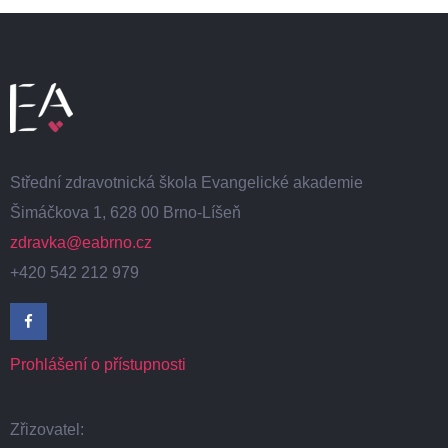
Střední zdravotnická škola Evangelické akademie
Šimáčkova 1, 628 00 Brno-Líšeň
zdravka@eabrno.cz
+420 542 212 979
Prohlášení o přístupnosti
Zřizovatel: