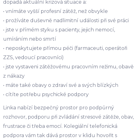
dopadá aktuální krizová situace a:
• vnímáte vyšší profesní zátěž, než obvykle
• prožíváte duševně nadlimitní události při své práci
• jste v přímém styku s pacienty, jejich nemocí,
umíráním nebo smrtí
• neposkytujete přímou péči (farmaceuti, operátoři
ZZS, vedoucí pracovníci)
• jste vystaveni zátěžovému pracovním režimu, obavě
z nákazy
• máte také obavy o zdraví své a svých blízkých
• cítíte potřebu psychické podpory
Linka nabízí bezpečný prostor pro podpůrný
rozhovor, podporu při zvládání stresové zátěže, obav,
frustrace či třeba emocí. Kolegiální telefonická
podpora vám tak dává prostor v klidu hovořit s