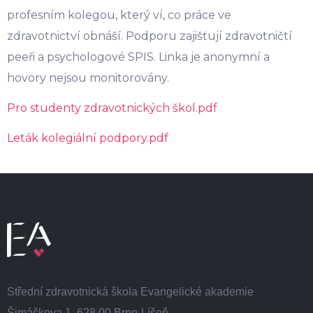
profesním kolegou, který ví, co práce ve
zdravotnictví obnáší. Podporu zajišťují zdravotničtí
peeři a psychologové SPIS. Linka je anonymní a
hovory nejsou monitorovány.
Pro studenty zdravotnických škol.pdf
Leták kolegiální podpory.pdf
Střední zdravotnická škola Evangelické akademie
Šimáčkova 1, 628 00 Brno-Líšeň