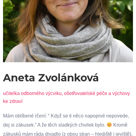
Aneta Zvolánková
učitelka odborného výcviku, ošetřovatelské péče a výchovy
ke zdraví
Mám oblíbené rčení: “ Když se ti něco napoprvé nepovede,
dej si zákusek.” A že těch sladkých chvilek bylo.
Kromě
zákusků mám ráda divadlo (z obou stran – hlediště i jeviště),