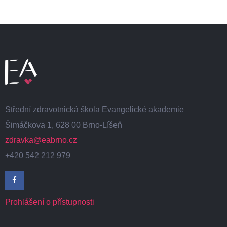
Střední zdravotnická škola Evangelické akademie
Šimáčkova 1, 628 00 Brno-Líšeň
zdravka@eabrno.cz
+420 542 212 979
Prohlášení o přístupnosti