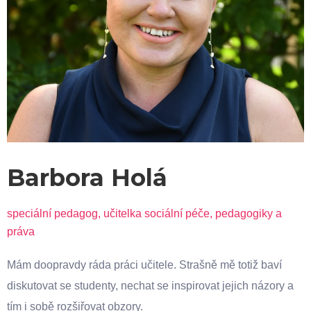
Barbora Holá
speciální pedagog, učitelka sociální péče, pedagogiky a
práva
Mám doopravdy ráda práci učitele. Strašně mě totiž baví
diskutovat se studenty, nechat se inspirovat jejich názory a
tím i sobě rozšiřovat obzory.