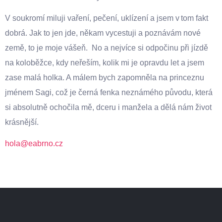
V soukromí miluji vaření, pečení, uklízení a jsem v tom fakt
dobrá. Jak to jen jde, někam vycestuji a poznávám nové
země, to je moje vášeň. No a nejvíce si odpočinu při jízdě
na koloběžce, kdy neřeším, kolik mi je opravdu let a jsem
zase malá holka. A málem bych zapomněla na princeznu
jménem Sagi, což je černá fenka neznámého původu, která
si absolutně ochočila mě, dceru i manžela a dělá nám život
krásnější.
hola@eabrno.cz