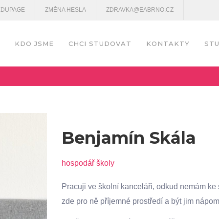
EDUPAGE
ZMĚNA HESLA
ZDRAVKA@EABRNO.CZ
KDO JSME
CHCI STUDOVAT
KONTAKTY
STU
Benjamín Skála
hospodář školy
Pracuji ve školní kanceláři, odkud nemám ke s
zde pro ně příjemné prostředí a být jim nápo