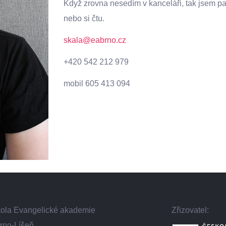
Když zrovna nesedím v kanceláři, tak jsem pa
nebo si čtu.
skala@eabrno.cz
+420 542 212 979
mobil 605 413 094
škola Evangelické akademie
Zřizovatel:
rno-Líšeň