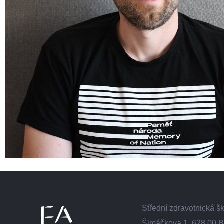
Střední zdravotnická 
Šimáčkova 1, 628 00 B