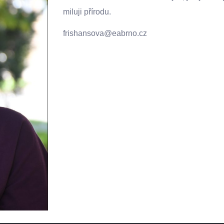
miluji přírodu.
frishansova@eabrno.cz