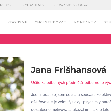
EDUPAGE
ZMĚNA HESLA
ZDRAVKA@EABRNO.CZ
KDO JSME
CHCI STUDOVAT
KONTAKTY
STU
Jana Frišhansová
Učitelka odborných předmětů, odborného výcv
Jsem ráda, že jsem se stala součástí kolektivu
ošetřovatele je velmi fyzicky i psychicky nár
dostatečně motivovat a ukázat jim, jak je tato 