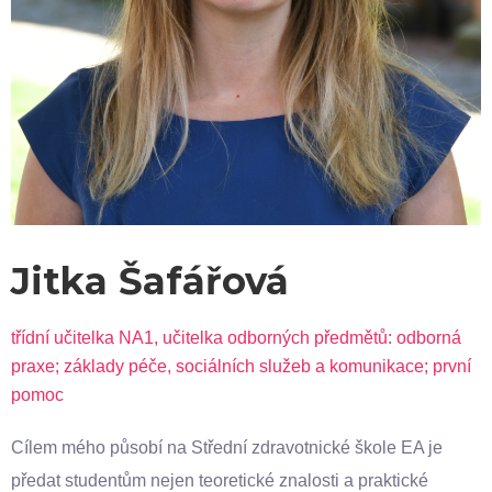
Jitka Šafářová
třídní učitelka NA1, učitelka odborných předmětů: odborná
praxe; základy péče, sociálních služeb a komunikace; první
pomoc
Cílem mého působí na Střední zdravotnické škole EA je
předat studentům nejen teoretické znalosti a praktické