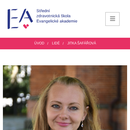
ÚVOD
LIDÉ
JITKA ŠAFÁŘOVÁ