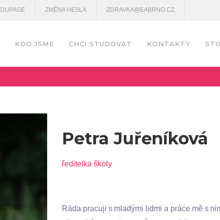
EDUPAGE
ZMĚNA HESLA
ZDRAVKA@EABRNO.CZ
KDO JSME
CHCI STUDOVAT
KONTAKTY
STU
Petra Juřeníková
ředitelka školy
Ráda pracuji s mladými lidmi a práce mě s n