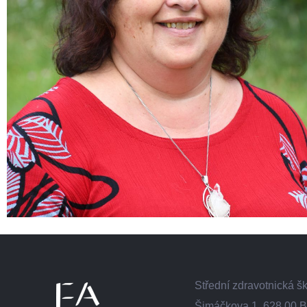
Střední zdravotnická 
Šimáčkova 1, 628 00 B