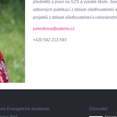
předmětů a praxí na SZŠ a vysoké škole. Jse
odborných publikací z oblasti ošetřovatelství
projektů z oblasti ošetřovatelství s celonáro
jurenikova@eabrno.cz
+420 542 213 593
škola Evangelické akademie
Zřizovatel:
rno-Líšeň