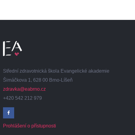
Střední zdravotnická škola Evangelické akademie
Šimáčkova 1, 628 00 Brno-Líšeň
zdravka@eabrno.cz
+420 542 212 979
Prohlášení o přístupnosti