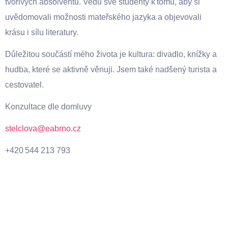
tvořivých absolventů. Vedu své studenty k tomu, aby si
uvědomovali možnosti mateřského jazyka a objevovali
krásu i sílu literatury.
Důležitou součástí mého života je kultura: divadlo, knížky a
hudba, které se aktivně věnuji. Jsem také nadšený turista a
cestovatel.
Konzultace dle domluvy
stelclova@eabrno.cz
+420 544 213 793