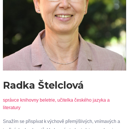
Radka Štelclová
správce knihovny beletrie, učitelka českého jazyka a
literatury
Snažím se přispívat k výchově přemýšlivých, vnímavých a