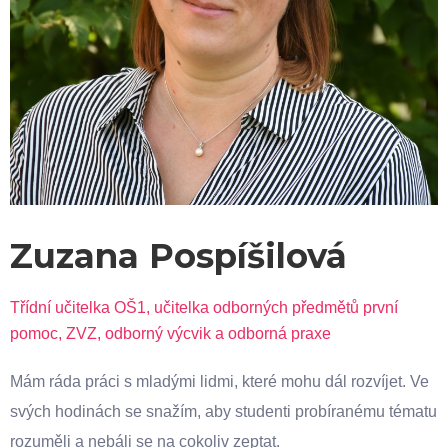
Zuzana Pospíšilová
Třídní učitelka OŠ1, učitelka odborných předmětů první
pomoc, ZVZ, odborný výcvik a odborná praxe
Mám ráda práci s mladými lidmi, které mohu dál rozvíjet. Ve
svých hodinách se snažím, aby studenti probíranému tématu
rozuměli a nebáli se na cokoliv zeptat.