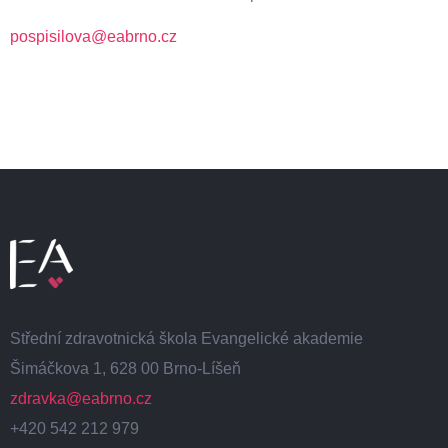
pospisilova@eabrno.cz
Střední zdravotnická škola Evangelické akademie
Šimáčkova 1, 628 00 Brno-Líšeň
zdravka@eabrno.cz
+420 542 212 979