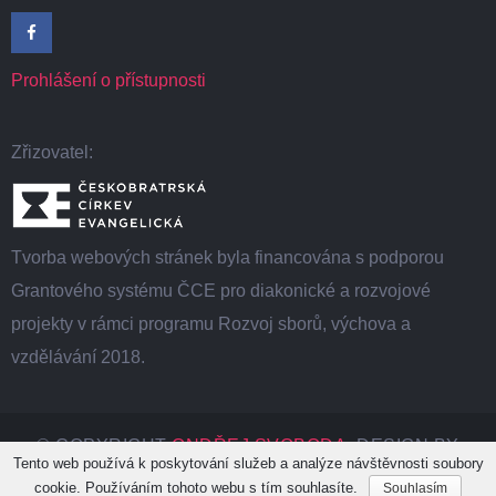
Prohlášení o přístupnosti
Zřizovatel:
Tvorba webových stránek byla financována s podporou
Grantového systému ČCE pro diakonické a rozvojové
projekty v rámci programu Rozvoj sborů, výchova a
vzdělávání 2018.
© COPYRIGHT
ONDŘEJ SVOBODA
. DESIGN BY
Tento web používá k poskytování služeb a analýze návštěvnosti soubory
NINZIO. VŠECHNA PRÁVA VYHRAZENA.
cookie. Používáním tohoto webu s tím souhlasíte.
Souhlasím