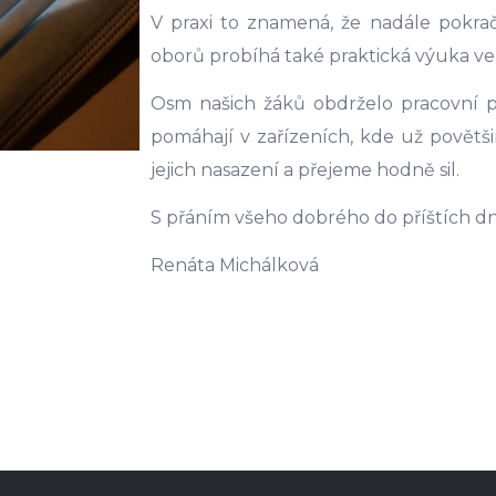
V praxi to znamená, že nadále pokra
oborů probíhá také praktická výuka ve
Osm našich žáků obdrželo pracovní p
pomáhají v zařízeních, kde už povětši
jejich nasazení a přejeme hodně sil.
S přáním všeho dobrého do příštích d
Renáta Michálková