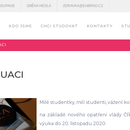
EDUPAGE
ZMĚNA HESLA
ZDRAVKA@EABRNO.CZ
KDO JSME
CHCI STUDOVAT
KONTAKTY
STU
ACI
TUACI
Milé studentky, milí studenti, vážení ko
na základě nového opatření vlády ČR
výuka do 20. listopadu 2020.