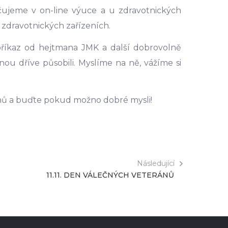
čujeme v on-line výuce a u zdravotnických
 zdravotnických zařízeních.
říkaz od hejtmana JMK a další dobrovolně
nou dříve působili. Myslíme na ně, vážíme si
nů a buďte pokud možno dobré mysli!
Následující
11.11. DEN VÁLEČNÝCH VETERÁNŮ