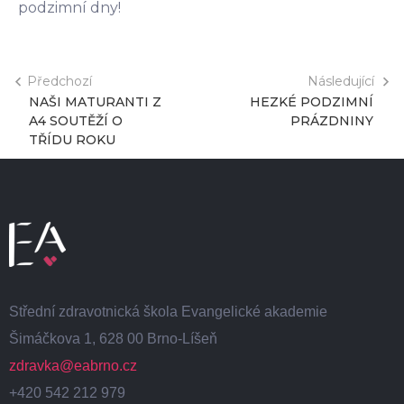
podzimní dny!
Předchozí
Následující
NAŠI MATURANTI Z
HEZKÉ PODZIMNÍ
A4 SOUTĚŽÍ O
PRÁZDNINY
TŘÍDU ROKU
Střední zdravotnická škola Evangelické akademie
Šimáčkova 1, 628 00 Brno-Líšeň
zdravka@eabrno.cz
+420 542 212 979