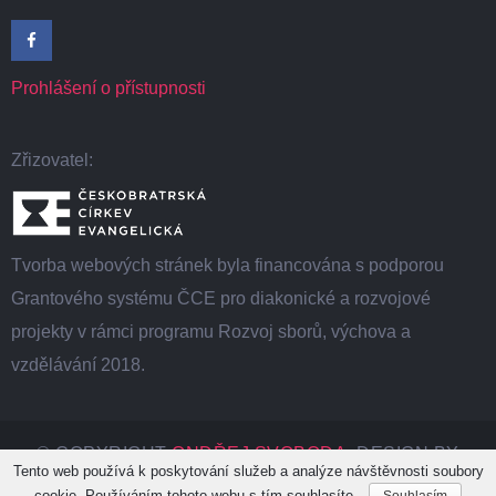
Prohlášení o přístupnosti
Zřizovatel:
Tvorba webových stránek byla financována s podporou
Grantového systému ČCE pro diakonické a rozvojové
projekty v rámci programu Rozvoj sborů, výchova a
vzdělávání 2018.
© COPYRIGHT
ONDŘEJ SVOBODA
. DESIGN BY
Tento web používá k poskytování služeb a analýze návštěvnosti soubory
NINZIO. VŠECHNA PRÁVA VYHRAZENA.
cookie. Používáním tohoto webu s tím souhlasíte.