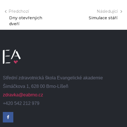
Předchozí
Následující
Dny otevřených
Simulace stáří
dveří
Střední zdravotnická škola Evangelické akademie
Šimáčkova 1, 628 00 Brno-Líšeň
zdravka@eabrno.cz
+420 542 212 979