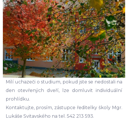
Milí uchazeči o studium, pokud jste se nedostali na
den otevřených dveří, lze domluvit individuální
prohlídku.
Kontaktujte, prosím, zástupce ředitelky školy Mgr.
Lukáše Svitavského na tel. 542 213 593.