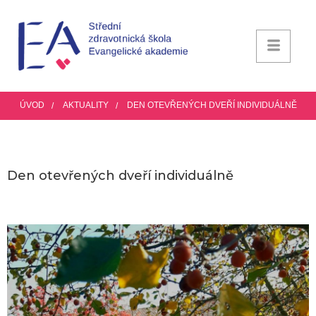
ÚVOD
AKTUALITY
DEN OTEVŘENÝCH DVEŘÍ INDIVIDUÁLNĚ
Den otevřených dveří individuálně