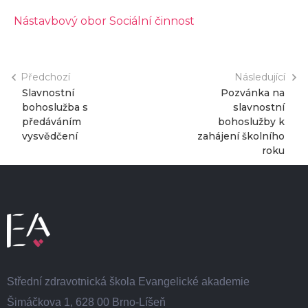
Nástavbový obor Sociální činnost
Předchozí
Následující
Slavnostní
Pozvánka na
bohoslužba s
slavnostní
předáváním
bohoslužby k
vysvědčení
zahájení školního
roku
Střední zdravotnická škola Evangelické akademie
Šimáčkova 1, 628 00 Brno-Líšeň