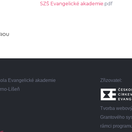
SZŠ Evangelické akademie
.pdf
DROU
škola Evangelické akademie
Zřizovatel:
rno-Líšeň
Tvorba webovýc
Grantového sys
rámci programu