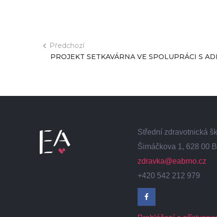
Předchozí
PROJEKT SETKAVÁRNA VE SPOLUPRÁCI S A
Střední zdravotnická 
Šimáčkova 1, 628 00 B
zdravka@eabrno.cz
+420 542 212 979