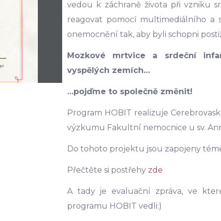
vedou k záchraně života při vzniku s
reagovat pomocí multimediálního a s
onemocnění tak, aby byli schopni posti
Mozkové mrtvice a srdeční infar
vyspělých zemích…
…pojďme to společně změnit!
Program HOBIT realizuje Cerebrovask
výzkumu Fakultní nemocnice u sv. Ann
Do tohoto projektu jsou zapojeny téměř
Přečtěte si postřehy
zde
A tady je evaluační zpráva, ve které
programu HOBIT vedli:)