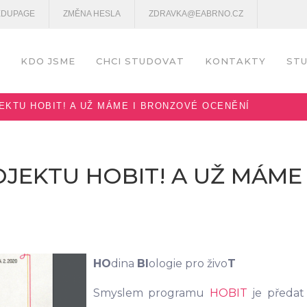
EDUPAGE
ZMĚNA HESLA
ZDRAVKA@EABRNO.CZ
KDO JSME
CHCI STUDOVAT
KONTAKTY
STU
EKTU HOBIT! A UŽ MÁME I BRONZOVÉ OCENĚNÍ
OJEKTU HOBIT! A UŽ MÁME
HO
dina
BI
ologie pro živo
T
Smyslem programu
HOBIT
je předat