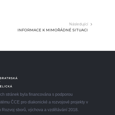
Následující
INFORMACE K MIMOŘÁDNÉ SITUACI
h stránek byla financována s podporou
tému ČCE pro diakonické a rozvojové projekty v
 Rozvoj sborů, výchova a vzdělávání 2018.