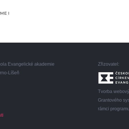
ME I
škola Evangelické akademie
Zřizovatel:
rno-Líšeň
Tvorba webovýc
Grantového sys
rámci programu
ti