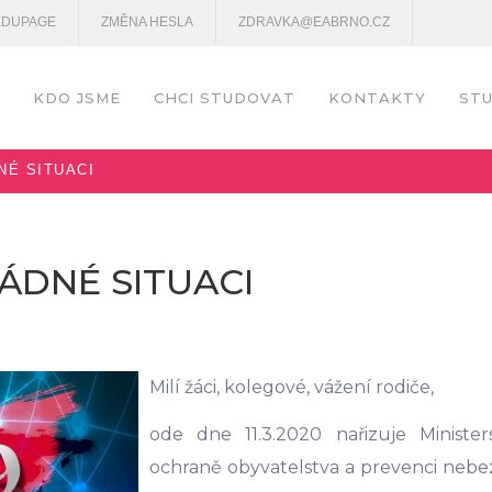
EDUPAGE
ZMĚNA HESLA
ZDRAVKA@EABRNO.CZ
KDO JSME
CHCI STUDOVAT
KONTAKTY
STU
NÉ SITUACI
ÁDNÉ SITUACI
Milí žáci, kolegové, vážení rodiče,
ode dne 11.3.2020 nařizuje Ministe
ochraně obyvatelstva a prevenci neb