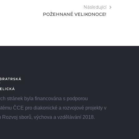
Následující
POŽEHNANÉ VELIKONOCE!
h stránek byla financována s podporou
tému ČCE pro diakonické a rozvojové projekty v
 Rozvoj sborů, výchova a vzdělávání 2018.