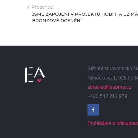
Předchozí
JSME ZAPOJENÍ V PROJEKTU HOBIT! A UŽ MÁ
BRONZOVÉ OCENĚNÍ
Střední zdravotnická 
Šimáčkova 1, 628 00 B
zdravka@eabrno.cz
+420 542 212 979
Prohlášení o přístupnos