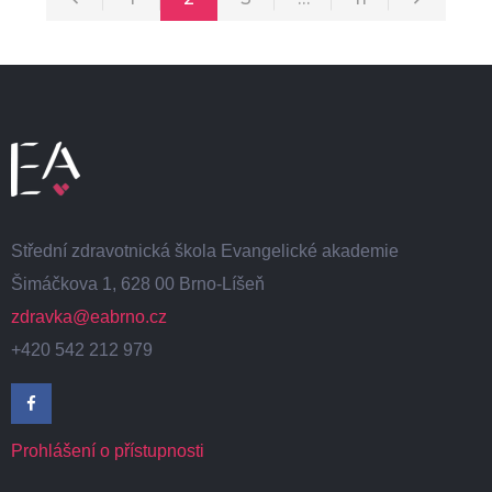
Střední zdravotnická škola Evangelické akademie
Šimáčkova 1, 628 00 Brno-Líšeň
zdravka@eabrno.cz
+420 542 212 979
Prohlášení o přístupnosti