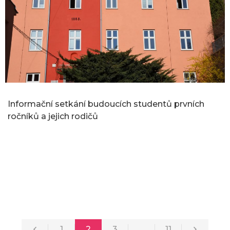
Informační setkání budoucích studentů prvních
ročníků a jejich rodičů
1
2
3
…
11