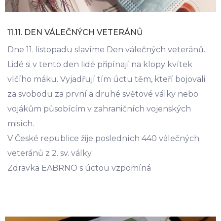
11.11. DEN VÁLEČNÝCH VETERÁNŮ
Dne 11. listopadu slavíme Den válečných veteránů.
Lidé si v tento den lidé připínají na klopy kvítek
vlčího máku. Vyjadřují tím úctu těm, kteří bojovali
za svobodu za první a druhé světové války nebo
vojákům působícím v zahraničních vojenských
misích.
V České republice žije posledních 440 válečných
veteránů z 2. sv. války.
Zdravka EABRNO s úctou vzpomíná