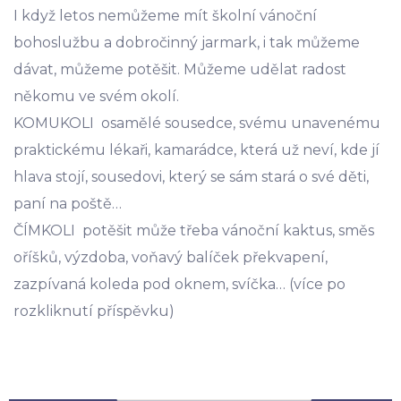
I když letos nemůžeme mít školní vánoční
bohoslužbu a dobročinný jarmark, i tak můžeme
dávat, můžeme potěšit. Můžeme udělat radost
někomu ve svém okolí.
KOMUKOLI osamělé sousedce, svému unavenému
praktickému lékaři, kamarádce, která už neví, kde jí
hlava stojí, sousedovi, který se sám stará o své děti,
paní na poště…
ČÍMKOLI potěšit může třeba vánoční kaktus, směs
oříšků, výzdoba, voňavý balíček překvapení,
zazpívaná koleda pod oknem, svíčka… (více po
rozkliknutí příspěvku)