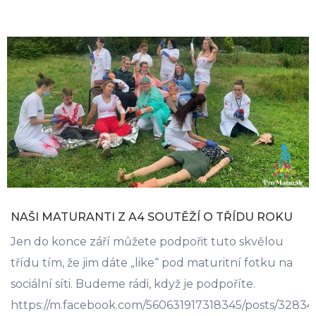
NAŠI MATURANTI Z A4 SOUTĚŽÍ O TŘÍDU ROKU
Jen do konce září můžete podpořit tuto skvělou
třídu tím, že jim dáte „like“ pod maturitní fotku na
sociální síti. Budeme rádi, když je podpoříte.
https://m.facebook.com/560631917318345/posts/3283