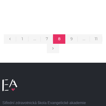
1
…
7
8
9
…
11
Střední zdravotnická škola Evangelické akademie